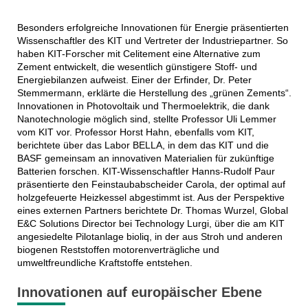
Besonders erfolgreiche Innovationen für Energie präsentierten
Wissenschaftler des KIT und Vertreter der Industriepartner. So
haben KIT-Forscher mit Celitement eine Alternative zum
Zement entwickelt, die wesentlich günstigere Stoff- und
Energiebilanzen aufweist. Einer der Erfinder, Dr. Peter
Stemmermann, erklärte die Herstellung des „grünen Zements“.
Innovationen in Photovoltaik und Thermoelektrik, die dank
Nanotechnologie möglich sind, stellte Professor Uli Lemmer
vom KIT vor. Professor Horst Hahn, ebenfalls vom KIT,
berichtete über das Labor BELLA, in dem das KIT und die
BASF gemeinsam an innovativen Materialien für zukünftige
Batterien forschen. KIT-Wissenschaftler Hanns-Rudolf Paur
präsentierte den Feinstaubabscheider Carola, der optimal auf
holzgefeuerte Heizkessel abgestimmt ist. Aus der Perspektive
eines externen Partners berichtete Dr. Thomas Wurzel, Global
E&C Solutions Director bei Technology Lurgi, über die am KIT
angesiedelte Pilotanlage bioliq, in der aus Stroh und anderen
biogenen Reststoffen motorenverträgliche und
umweltfreundliche Kraftstoffe entstehen.
Innovationen auf europäischer Ebene