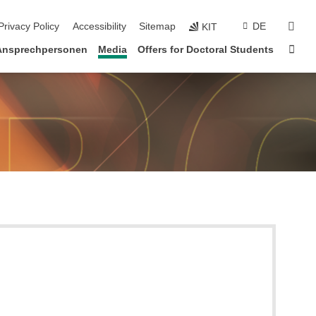
sear
Privacy Policy
Accessibility
Sitemap
DE
KIT
Sta
Ansprechpersonen
Media
Offers for Doctoral Students