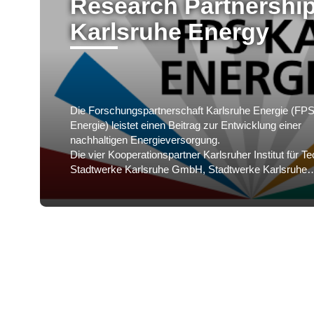
Research Partnershi
Karlsruhe Energy
Die Forschungspartnerschaft Karlsruhe Energie (FP
Energie) leistet einen Beitrag zur Entwicklung einer
nachhaltigen Energieversorgung.
Die vier Kooperationspartner Karlsruher Institut für Te
Stadtwerke Karlsruhe GmbH, Stadtwerke Karlsruhe
Netzservice GmbH und DVGW-Forschungsstelle am 
Bunte-Institut des Karlsruher Instituts für Technologie
ihre Zusammenarbeit auf dem Gebiet der nachhaltige
Energieversorgung intensivieren und koordinieren.