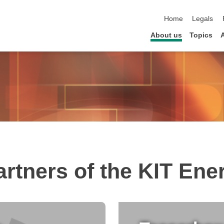
skip navigation
Home
Legals
About us
Topics
rtners of the KIT Ene