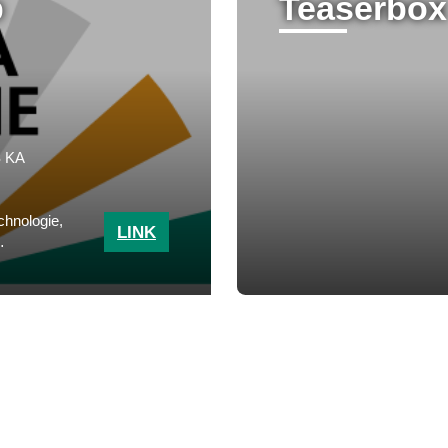
p
Teaserbox
S KA
chnologie,
LINK
Engler-
 wollen
n