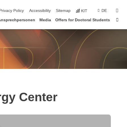
sear
Privacy Policy
Accessibility
Sitemap
DE
KIT
Sta
Ansprechpersonen
Media
Offers for Doctoral Students
rgy Center