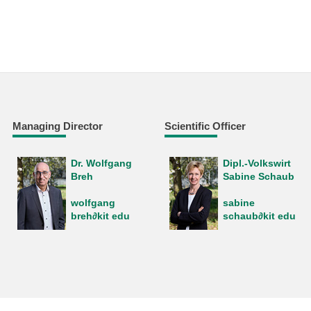
Managing Director
Scientific Officer
Dr. Wolfgang
Dipl.-Volkswirt
Breh
Sabine Schaub
wolfgang
sabine
breh∂kit edu
schaub∂kit edu